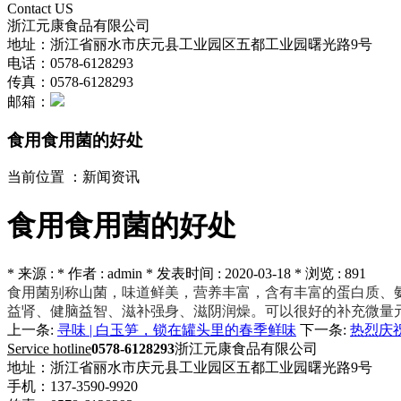
Contact US
浙江元康食品有限公司
地址：浙江省丽水市庆元县工业园区五都工业园曙光路9号
电话：0578-6128293
传真：0578-6128293
邮箱：
食用食用菌的好处
当前位置 ：
新闻资讯
食用食用菌的好处
* 来源 : * 作者 : admin * 发表时间 : 2020-03-18 * 浏览 : 891
食用菌别称山菌，味道鲜美，营养丰富，含有丰富的蛋白质、
益肾、健脑益智、滋补强身、滋阴润燥。可以很好的补充微量
上一条:
寻味 | 白玉笋，锁在罐头里的春季鲜味
下一条:
热烈庆
Service hotline
0578-6128293
浙江元康食品有限公司
地址：浙江省丽水市庆元县工业园区五都工业园曙光路9号
手机：137-3590-9920